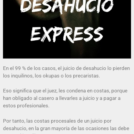
En el 99 % de los casos, el juicio de desahucio lo pierden
los inquilinos, los okupas o los precaristas.
Eso significa que el juez, les condena en costas, porque
han obligado al casero a llevarles a juicio y a pagar a
estos profesionales.
Por tanto, las costas procesales de un juicio por
desahucio, en la gran mayoría de las ocasiones las debe