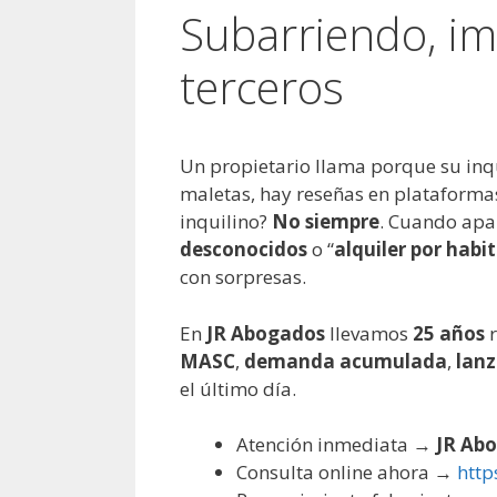
Subarriendo, im
terceros
Un propietario llama porque su inq
maletas, hay reseñas en plataforma
inquilino?
No siempre
. Cuando ap
desconocidos
o “
alquiler por habi
con sorpresas.
En
JR Abogados
llevamos
25 años
r
MASC
,
demanda acumulada
,
lan
el último día.
Atención inmediata →
JR Ab
Consulta online ahora →
http