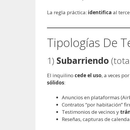
La regla práctica:
identifica
al terc
Tipologías De T
1)
Subarriendo
(tota
El inquilino
cede el uso
, a veces po
sólidos
:
Anuncios en plataformas (Airb
Contratos “por habitación” fi
Testimonios de vecinos y
trá
Reseñas, capturas de calenda