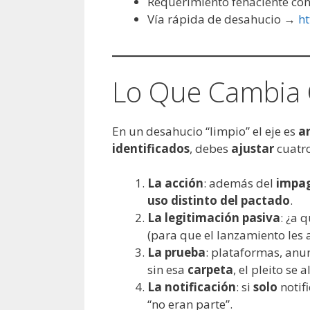
Requerimiento fehaciente con
Vía rápida de desahucio →
ht
Lo Que Cambia 
En un desahucio “limpio” el eje es
a
identificados
, debes
ajustar
cuatro
La acción
: además del
impa
uso distinto del pactado
.
La legitimación pasiva
: ¿a 
(para que el lanzamiento les a
La prueba
: plataformas, anu
sin esa
carpeta
, el pleito se 
La notificación
: si
solo
notifi
“no eran parte”.