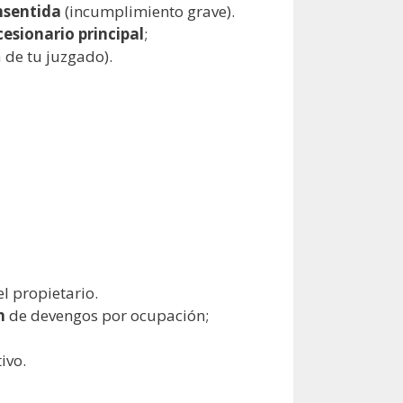
nsentida
(incumplimiento grave).
esionario principal
;
 de tu juzgado).
l propietario.
n
de devengos por ocupación;
ivo.