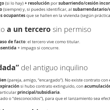
go
(si lo hay)
+ resolución
por
subarriendo/cesión inco
o
(siempre) y, si puedes identificar, al
subarrendatario/c
os ocupantes
que se hallen en la vivienda (según práctica
to
a un tercero
sin permiso
aso de facto
: el tercero vive como titular.
nsentida
+ impago si concurre.
dada”
del antiguo inquilino
ien
(pareja, amigo, “encargado”). No existe contrato con e
xpiración
si hubo contrato extinguido, con
acumulació
articular
principal/subsidiaria
.
cado o “desconocidos”), para que el lanzamiento sea efect