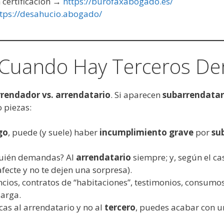
 certificación →
https://burofaxabogado.es/
tps://desahucio.abogado/
Cuando Hay Terceros De
rrendador vs. arrendatario
. Si aparecen
subarrendatar
 piezas:
go
, puede (y suele) haber
incumplimiento grave
por
su
quién demandas? Al
arrendatario
siempre; y, según el ca
fecte y no te dejen una sorpresa).
ncios, contratos de “habitaciones”, testimonios, consumos
alarga.
cas al arrendatario y no al
tercero
, puedes acabar con 