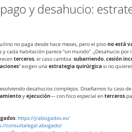
pago y desahucio: estrate
uilino no paga desde hace meses, pero el piso
no está v
s y cada habitación parece “un mundo”. ¿Desahucio por 
arecen
terceros
, el caso cambia:
subarriendo
,
cesión in
taciones
” exigen una
estrategia quirúrgica
si no quieres
esolviendo desahucios complejos. Diseñamos tu caso de 
zamiento
y
ejecución
— con foco especial en
terceros
pa
ogados
:
https://jrabogados.es/
s://consultalegal.abogado/