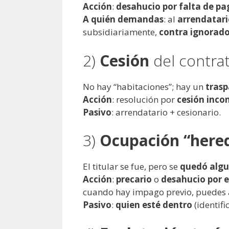
Acción
:
desahucio por falta de pa
A quién demandas
: al
arrendatari
subsidiariamente,
contra ignorad
2)
Cesión
del contra
No hay “habitaciones”; hay un
trasp
Acción
: resolución por
cesión inco
Pasivo
: arrendatario + cesionario.
3)
Ocupación “here
El titular se fue, pero se
quedó algu
Acción
:
precario
o
desahucio por e
cuando hay impago previo, puedes 
Pasivo
:
quien esté dentro
(identifi