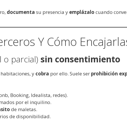
ero,
documenta
su presencia y
emplázalo
cuando conven
erceros Y Cómo Encajarla
l o parcial)
sin consentimiento
r habitaciones, y
cobra
por ello. Suele ser
prohibición ex
nb, Booking, Idealista, redes).
rmados por el inquilino.
nsito
de maletas.
rios de disponibilidad.