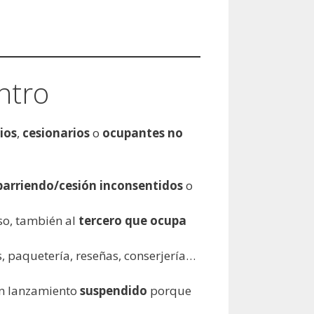
ntro
ios
,
cesionarios
o
ocupantes no
barriendo/cesión inconsentidos
o
so, también al
tercero que ocupa
, paquetería, reseñas, conserjería…
un lanzamiento
suspendido
porque