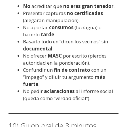
No
acreditar que
no eres gran tenedor
.
Presentar capturas
no certificadas
(alegarán manipulación).
No aportar
consumos
(luz/agua) o
hacerlo
tarde
.
Basarlo todo en “dicen los vecinos” sin
documental
.
No ofrecer
MASC
por escrito (pierdes
autoridad en la ponderación).
Confundir un
fin de contrato
con un
“impago” y diluir tu argumento
más
fuerte
.
No pedir
aclaraciones
al informe social
(queda como “verdad oficial”).
10) Guion oral de 3 minutos