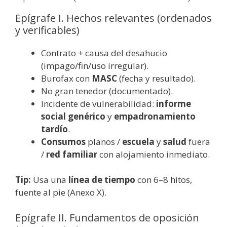
Epígrafe I. Hechos relevantes (ordenados
y verificables)
Contrato + causa del desahucio
(impago/fin/uso irregular).
Burofax con
MASC
(fecha y resultado).
No gran tenedor (documentado).
Incidente de vulnerabilidad:
informe
social genérico
y
empadronamiento
tardío
.
Consumos
planos /
escuela
y
salud
fuera
/
red familiar
con alojamiento inmediato.
Tip:
Usa una
línea de tiempo
con 6–8 hitos,
fuente al pie (Anexo X).
Epígrafe II. Fundamentos de oposición