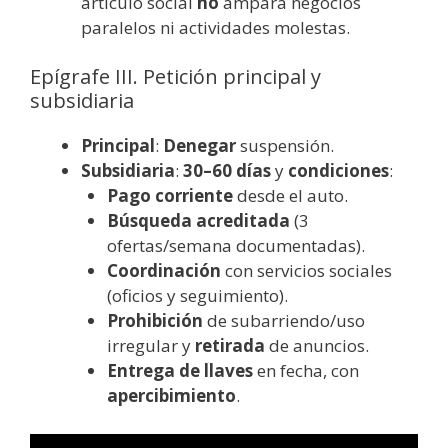
artículo social
no
ampara negocios
paralelos ni actividades molestas.
Epígrafe III. Petición principal y
subsidiaria
Principal
:
Denegar
suspensión.
Subsidiaria
:
30–60 días
y
condiciones
:
Pago corriente
desde el auto.
Búsqueda acreditada
(3
ofertas/semana documentadas).
Coordinación
con servicios sociales
(oficios y seguimiento).
Prohibición
de subarriendo/uso
irregular y
retirada
de anuncios.
Entrega de llaves
en fecha, con
apercibimiento
.