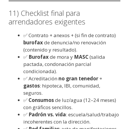
11) Checklist final para
arrendadores exigentes
✅ Contrato + anexos + (si fin de contrato)
burofax
de denuncia/no renovación
(contenido y resultado).
✅
Burofax
de mora y
MASC
(salida
pactada, condonación parcial
condicionada).
✅ Acreditación
no gran tenedor
+
gastos
: hipoteca, IBI, comunidad,
seguros.
✅
Consumos
de luz/agua (12–24 meses)
con gráficos sencillos.
✅
Padrón vs. vida
: escuela/salud/trabajo
incoherentes con la dirección.
✅
Red familiar
: acta de manifestaciones