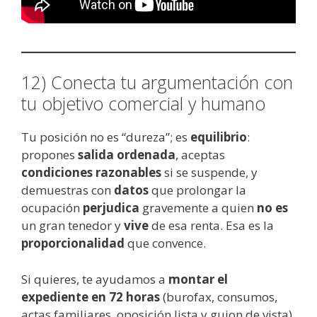
12) Conecta tu argumentación con
tu objetivo comercial y humano
Tu posición no es “dureza”; es
equilibrio
:
propones
salida ordenada
, aceptas
condiciones razonables
si se suspende, y
demuestras con
datos
que prolongar la
ocupación
perjudica
gravemente a quien
no es
un gran tenedor y
vive
de esa renta. Esa es la
proporcionalidad
que convence.
Si quieres, te ayudamos a
montar el
expediente en 72 horas
(burofax, consumos,
actas familiares, oposición lista y guion de vista),