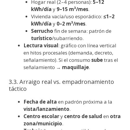
Hogar real (2–4 personas):
5–12
kWh/día
y
9–15 m³/mes
.
Vivienda vacía/uso esporádico:
≤1–2
kWh/día
y
0–2 m³/mes
.
Serrucho
fin de semana: patrón de
turístico
/subarriendo.
Lectura visual
: gráfico con línea vertical
en hitos procesales (demanda, decreto,
señalamiento). Si el consumo
sube
tras el
señalamiento →
maquillaje
.
3.3. Arraigo real vs. empadronamiento
táctico
Fecha de alta
en padrón próxima a la
vista/lanzamiento
.
Centro escolar
y
centro de salud
en
otra
zona/municipio
.