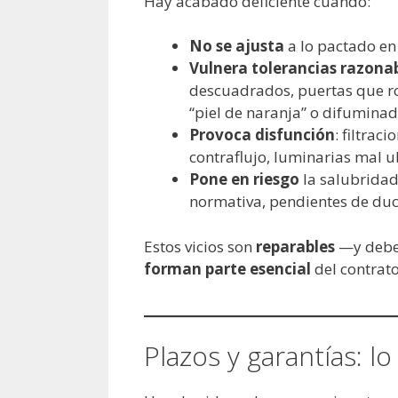
Hay acabado deficiente cuando:
No se ajusta
a lo pactado en
Vulnera tolerancias razona
descuadrados, puertas que roz
“piel de naranja” o difuminado
Provoca disfunción
: filtra
contraflujo, luminarias mal u
Pone en riesgo
la salubridad 
normativa, pendientes de duc
Estos vicios son
reparables
—y deben
forman parte esencial
del contrato
Plazos y garantías: l