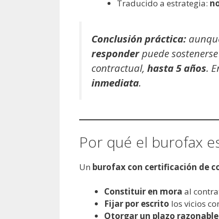
Traducido a estrategia:
no
Conclusión práctica:
aunque 
responder
puede sosteners
contractual,
hasta 5 años
. 
inmediata
.
Por qué el burofax es 
Un
burofax con certificación de c
Constituir en mora
al contra
Fijar por escrito
los vicios co
Otorgar un plazo razonable 