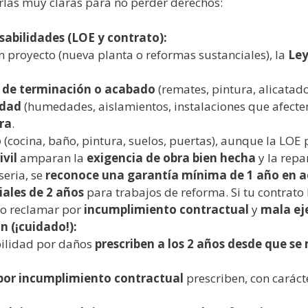
erlas muy claras para no perder derechos:
sabilidades (LOE y contrato):
n proyecto (nueva planta o reformas sustanciales), la
Ley
 de terminación o acabado
(remates, pintura, alicatad
idad
(humedades, aislamientos, instalaciones que afecten
ra
.
o
(cocina, baño, pintura, suelos, puertas), aunque la LOE
vil
amparan la
exigencia de obra bien hecha
y la repa
seria, se
reconoce una garantía mínima de 1 año en 
ales de 2 años
para trabajos de reforma. Si tu contrato
o reclamar por
incumplimiento contractual
y
mala ej
n (¡cuidado!):
bilidad por daños
prescriben a los 2 años desde que se
por incumplimiento contractual
prescriben, con carácte