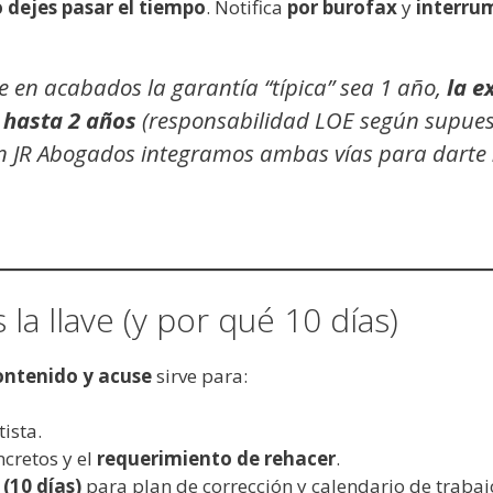
 dejes pasar el tiempo
. Notifica
por burofax
y
interrum
en acabados la garantía “típica” sea 1 año,
la e
e
hasta 2 años
(responsabilidad LOE según supuest
En JR Abogados integramos ambas vías para darte
la llave (y por qué 10 días)
ontenido y acuse
sirve para:
tista.
ncretos y el
requerimiento de rehacer
.
(10 días)
para plan de corrección y calendario de trabaj