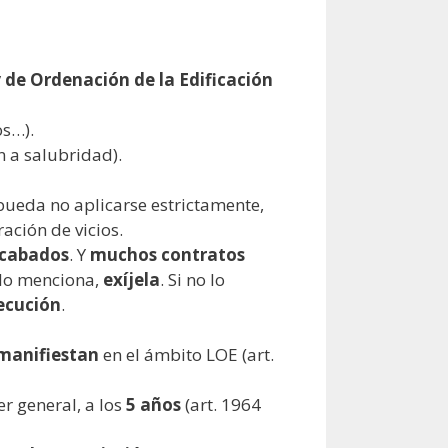
 de Ordenación de la Edificación
os…).
 a salubridad).
 pueda no aplicarse estrictamente,
ración de vicios.
acabados
. Y
muchos contratos
 lo menciona,
exíjela
. Si no lo
ecución
.
 manifiestan
en el ámbito LOE (art.
r general, a los
5 años
(art. 1964