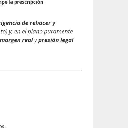
pe la prescripción
.
xigencia de rehacer y
o) y, en el plano puramente
margen real
y
presión legal
os.