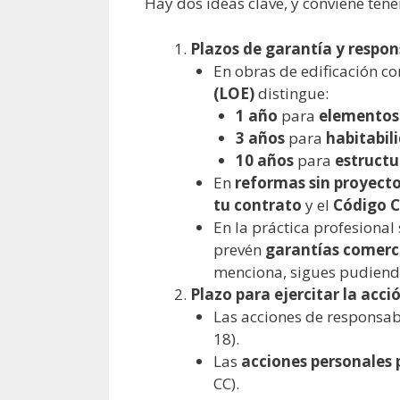
Hay dos ideas clave, y conviene ten
Plazos de garantía y respon
En obras de edificación co
(LOE)
distingue:
1 año
para
elementos
3 años
para
habitabil
10 años
para
estructu
En
reformas sin proyect
tu contrato
y el
Código Ci
En la práctica profesional 
prevén
garantías comerci
menciona, sigues pudiend
Plazo para ejercitar la acció
Las acciones de responsa
18).
Las
acciones personales 
CC).