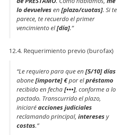
de PRÉSTAMO
. Como hablamos,
me
lo devuelves
en
[plazo/cuotas]
. Si te
parece, te recuerdo el primer
vencimiento el
[día]
.”
12.4. Requerimiento previo (burofax)
“Le requiero para que en
[5/10] días
abone
[importe] €
por el
préstamo
recibido en fecha
[•••]
, conforme a lo
pactado. Transcurrido el plazo,
iniciaré
acciones judiciales
reclamando principal,
intereses
y
costas
.”