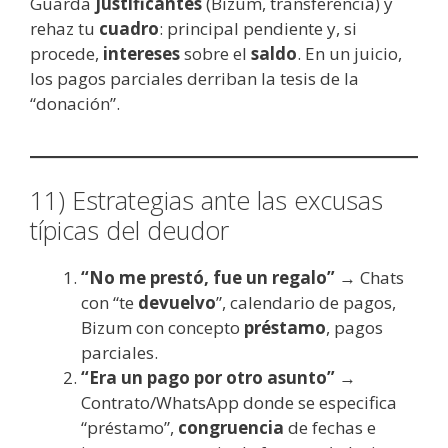
Guarda
justificantes
(Bizum, transferencia) y
rehaz tu
cuadro
: principal pendiente y, si
procede,
intereses
sobre el
saldo
. En un juicio,
los pagos parciales derriban la tesis de la
“donación”.
11) Estrategias ante las excusas
típicas del deudor
“No me prestó, fue un regalo”
→ Chats
con “te
devuelvo
”, calendario de pagos,
Bizum con concepto
préstamo
, pagos
parciales.
“Era un pago por otro asunto”
→
Contrato/WhatsApp donde se especifica
“préstamo”,
congruencia
de fechas e