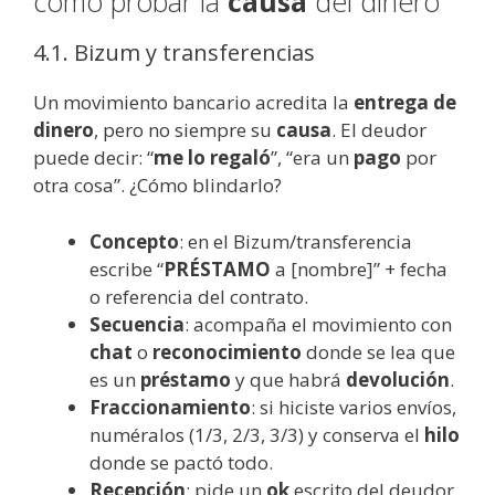
cómo probar la
causa
del dinero
4.1. Bizum y transferencias
Un movimiento bancario acredita la
entrega de
dinero
, pero no siempre su
causa
. El deudor
puede decir: “
me lo regaló
”, “era un
pago
por
otra cosa”. ¿Cómo blindarlo?
Concepto
: en el Bizum/transferencia
escribe “
PRÉSTAMO
a [nombre]” + fecha
o referencia del contrato.
Secuencia
: acompaña el movimiento con
chat
o
reconocimiento
donde se lea que
es un
préstamo
y que habrá
devolución
.
Fraccionamiento
: si hiciste varios envíos,
numéralos (1/3, 2/3, 3/3) y conserva el
hilo
donde se pactó todo.
Recepción
: pide un
ok
escrito del deudor