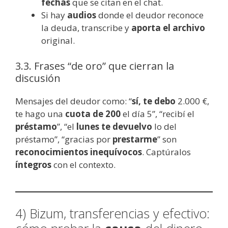
fechas
que se citan en el chat.
Si hay
audios
donde el deudor reconoce
la deuda, transcribe y
aporta el archivo
original.
3.3. Frases “de oro” que cierran la
discusión
Mensajes del deudor como: “
sí, te debo
2.000 €,
te hago una
cuota de 200
el día 5”, “recibí el
préstamo
”, “el
lunes te devuelvo
lo del
préstamo”, “gracias por
prestarme
” son
reconocimientos inequívocos
. Captúralos
íntegros
con el contexto.
4) Bizum, transferencias y efectivo: