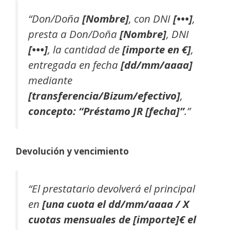
“Don/Doña
[Nombre]
, con DNI
[•••]
,
presta a Don/Doña
[Nombre]
, DNI
[•••]
, la cantidad de
[importe en €]
,
entregada en fecha
[dd/mm/aaaa]
mediante
[transferencia/Bizum/efectivo]
,
concepto: “Préstamo JR [fecha]”
.”
Devolución y vencimiento
“El prestatario devolverá el principal
en
[una cuota el dd/mm/aaaa / X
cuotas mensuales de [importe]€ el