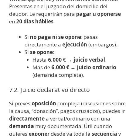
Presentas en el juzgado del domicilio del
deudor. Le requerirán para
pagar u oponerse
en
20 días hábiles
.
Si
no paga ni se opone
: pasas
directamente a
ejecución
(embargos).
Si
se opone
:
Hasta
6.000 €
→
juicio verbal
.
Más de
6.000 €
→
juicio ordinario
(demanda completa).
7.2. Juicio declarativo directo
Si prevés
oposición
compleja (discusiones sobre
la causa, “donación”, pagos cruzados), puedes ir
directamente
a verbal/ordinario con una
demanda
muy documentada. Útil cuando
quieres
exponer
desde ya toda la
secuencia
y