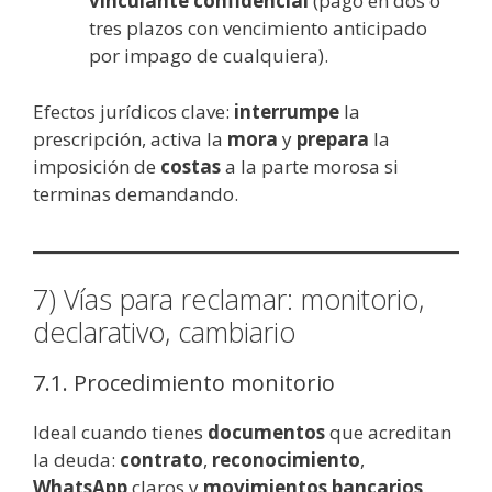
vinculante confidencial
(pago en dos o
tres plazos con vencimiento anticipado
por impago de cualquiera).
Efectos jurídicos clave:
interrumpe
la
prescripción, activa la
mora
y
prepara
la
imposición de
costas
a la parte morosa si
terminas demandando.
7) Vías para reclamar: monitorio,
declarativo, cambiario
7.1. Procedimiento monitorio
Ideal cuando tienes
documentos
que acreditan
la deuda:
contrato
,
reconocimiento
,
WhatsApp
claros y
movimientos bancarios
.