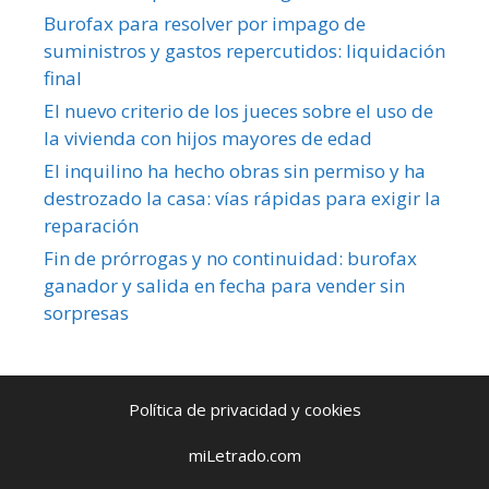
Burofax para resolver por impago de
suministros y gastos repercutidos: liquidación
final
El nuevo criterio de los jueces sobre el uso de
la vivienda con hijos mayores de edad
El inquilino ha hecho obras sin permiso y ha
destrozado la casa: vías rápidas para exigir la
reparación
Fin de prórrogas y no continuidad: burofax
ganador y salida en fecha para vender sin
sorpresas
Política de privacidad y cookies
miLetrado.com