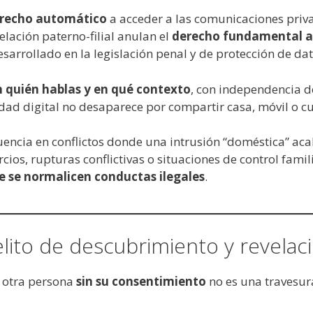
erecho automático
a acceder a las comunicaciones priva
relación paterno-filial anulan el
derecho fundamental al
sarrollado en la legislación penal y de protección de dat
n quién hablas y en qué contexto
, con independencia d
ad digital no desaparece por compartir casa, móvil o cu
encia en conflictos donde una intrusión “doméstica” ac
cios, rupturas conflictivas o situaciones de control famil
e se normalicen conductas ilegales
.
elito de descubrimiento y revelac
 otra persona
sin su consentimiento
no es una travesura