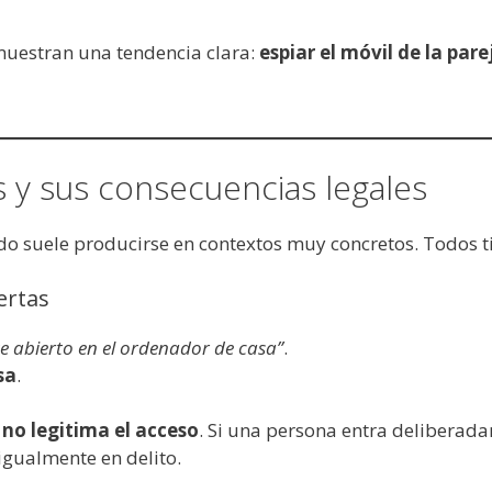
muestran una tendencia clara:
espiar el móvil de la par
s y sus consecuencias legales
zado suele producirse en contextos muy concretos. Todos 
ertas
te abierto en el ordenador de casa”
.
sa
.
o
no legitima el acceso
. Si una persona entra deliberad
igualmente en delito.