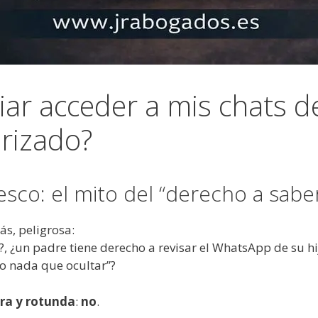
iar acceder a mis chats 
orizado?
esco: el mito del “derecho a sabe
s, peligrosa:
, ¿un padre tiene derecho a revisar el WhatsApp de su hi
o nada que ocultar”?
ara y rotunda
:
no
.