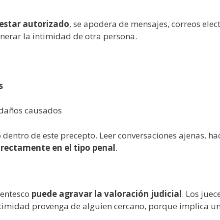
 estar autorizado
, se apodera de mensajes, correos ele
ulnerar la intimidad de otra persona.
s
s daños causados
entro de este precepto. Leer conversaciones ajenas, ha
irectamente en el tipo penal
.
arentesco
puede agravar la valoración judicial
. Los jue
intimidad provenga de alguien cercano, porque implica u