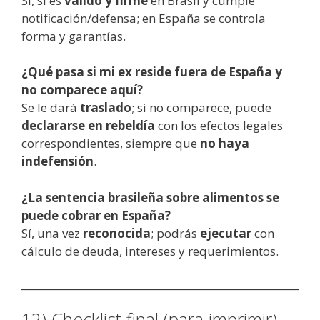
Sí, si es
válido y firme
en Brasil y cumple
notificación/defensa; en España se controla
forma y garantías.
¿Qué pasa si mi ex reside fuera de España y
no comparece aquí?
Se le dará
traslado
; si no comparece, puede
declararse en rebeldía
con los efectos legales
correspondientes, siempre que
no haya
indefensión
.
¿La sentencia brasileña sobre alimentos se
puede cobrar en España?
Sí, una vez
reconocida
; podrás
ejecutar
con
cálculo de deuda, intereses y requerimientos.
12) Checklist final (para imprimir)