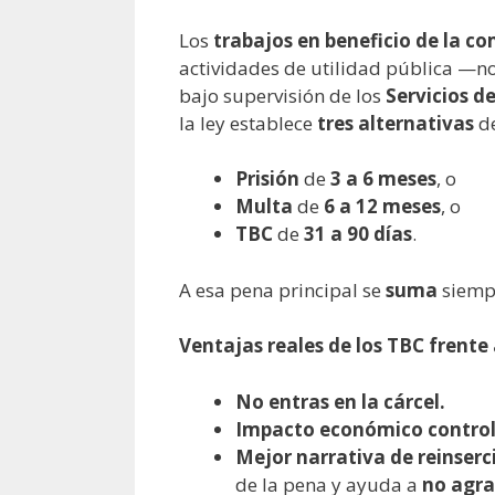
Los
trabajos en beneficio de la co
actividades de utilidad pública —no
bajo supervisión de los
Servicios d
la ley establece
tres alternativas
de
Prisión
de
3 a 6 meses
, o
Multa
de
6 a 12 meses
, o
TBC
de
31 a 90 días
.
A esa pena principal se
suma
siemp
Ventajas reales de los TBC frente a
No entras en la cárcel.
Impacto económico contro
Mejor narrativa de reinserc
de la pena y ayuda a
no agra