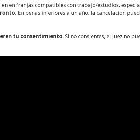
en en franjas compatibles con trabajo/estudios, espec
ronto.
En penas inferiores a un año, la cancelación pue
ieren tu consentimiento
. Si no consientes, el juez no p