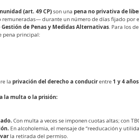
munidad (art. 49 CP)
son una
pena no privativa de lib
 remuneradas— durante un número de días fijado por el j
e Gestión de Penas y Medidas Alternativas
. Para los de
 pena principal:
re la
privación del derecho a conducir
entre
1 y 4 años
 la multa o la prisión:
lado.
Con multa a veces se imponen cuotas altas; con TBC
ión.
En alcoholemia, el mensaje de “reeducación y utilidad
var
la retirada del permiso.