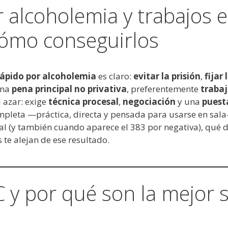
r alcoholemia y trabajos 
cómo conseguirlos
 rápido por alcoholemia
es claro:
evitar la prisión
,
fijar
una
pena principal no privativa
, preferentemente
trabaj
l azar: exige
técnica procesal
,
negociación
y una
puest
ompleta —práctica, directa y pensada para usarse en sa
enal (y también cuando aparece el 383 por negativa), qué
te alejan de ese resultado.
 y por qué son la mejor s