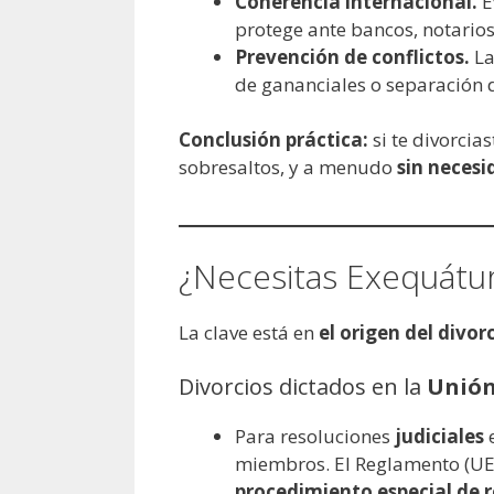
Coherencia internacional.
E
protege ante bancos, notarios
Prevención de conflictos.
La
de gananciales o separación d
Conclusión práctica:
si te divorcias
sobresaltos, y a menudo
sin necesi
¿Necesitas Exequátur 
La clave está en
el origen del divor
Divorcios dictados en la
Unión
Para resoluciones
judiciales
e
miembros. El Reglamento (UE) 
procedimiento especial de 