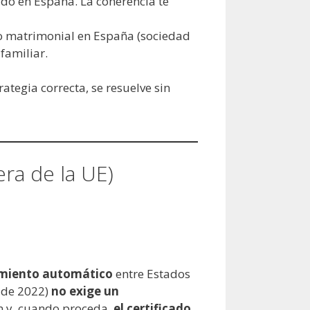
sado en España. La coherencia te
co matrimonial en España (sociedad
familiar.
trategia correcta, se resuelve sin
era de la UE)
cimiento automático
entre Estados
o de 2022)
no exige un
ón y, cuando proceda,
el certificado