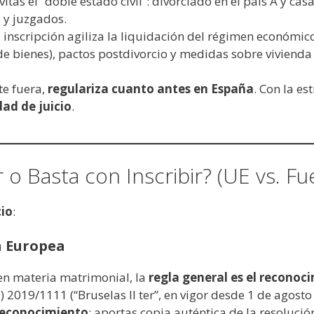
vitas el “doble estado civil”: divorciado en el país A y ca
 y juzgados.
 inscripción agiliza la liquidación del régimen económi
e bienes), pactos postdivorcio y medidas sobre vivienda 
te fuera,
regulariza cuanto antes en España
. Con la es
dad de juicio
.
o Basta con Inscribir? (UE vs. Fu
cio
:
 Europea
n materia matrimonial, la
regla general es el recono
2019/1111 (“Bruselas II ter”, en vigor desde 1 de agost
reconocimiento
: aportas copia auténtica de la resoluci