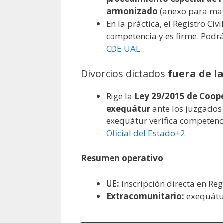
armonizado
(anexo para mat
En la práctica, el Registro Civ
competencia y es firme. Podrá
CDE UAL
Divorcios dictados
fuera de l
Rige la
Ley 29/2015 de Coope
exequátur
ante los juzgados 
exequátur verifica competenci
Oficial del Estado+2
Resumen operativo
UE:
inscripción directa en Regi
Extracomunitario:
exequátur