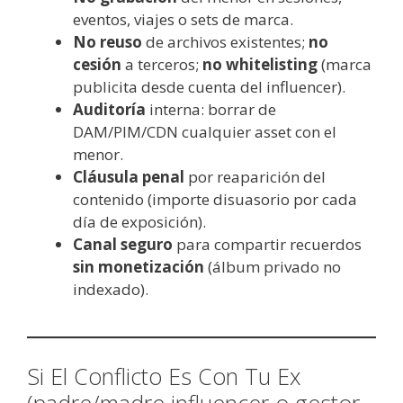
eventos, viajes o sets de marca.
No reuso
de archivos existentes;
no
cesión
a terceros;
no whitelisting
(marca
publicita desde cuenta del influencer).
Auditoría
interna: borrar de
DAM/PIM/CDN cualquier asset con el
menor.
Cláusula penal
por reaparición del
contenido (importe disuasorio por cada
día de exposición).
Canal seguro
para compartir recuerdos
sin monetización
(álbum privado no
indexado).
Si El Conflicto Es Con Tu Ex
(padre/madre influencer o gestor