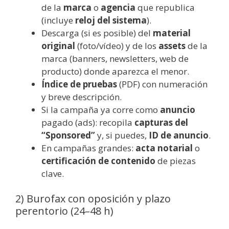
de la
marca
o
agencia
que republica
(incluye
reloj del sistema
).
Descarga (si es posible) del
material
original
(foto/vídeo) y de los
assets
de la
marca (banners, newsletters, web de
producto) donde aparezca el menor.
Índice de pruebas
(PDF) con numeración
y breve descripción.
Si la campaña ya corre como
anuncio
pagado (ads): recopila
capturas del
“Sponsored”
y, si puedes,
ID de anuncio
.
En campañas grandes:
acta notarial
o
certificación de contenido
de piezas
clave.
2) Burofax con oposición y plazo
perentorio (24–48 h)