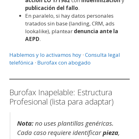
acción LO 1/1982
con
indemnización
y
publicación del fallo
.
En paralelo, si hay datos personales
tratados sin base (landing, CRM, ads
lookalike), plantear
denuncia ante la
AEPD
.
Hablemos y lo activamos hoy
·
Consulta legal
telefónica
·
Burofax con abogado
Burofax Inapelable: Estructura
Profesional (lista para adaptar)
Nota:
no uses plantillas genéricas.
Cada caso requiere identificar
pieza
,