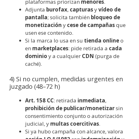
plataformas priorizan
menores
.
Adjunta
burofax
,
capturas
y
vídeo de
pantalla
; solicita también
bloqueo de
monetización
y
cese de campañas
que
usen ese contenido.
Si la marca lo usa en su
tienda online
o
en
marketplaces
: pide retirada a
cada
dominio
y a cualquier
CDN
(purga de
caché).
4) Si no cumplen, medidas urgentes en
juzgado (48–72 h)
Art. 158 CC
: retirada
inmediata
,
prohibición de publicar/monetizar
sin
consentimiento conjunto o autorización
judicial, y
multas coercitivas
.
Si ya hubo campaña con alcance, valora