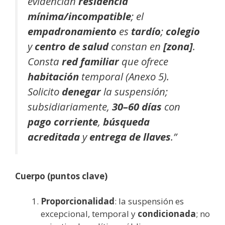
evidencian
residencia
mínima/incompatible
; el
empadronamiento
es
tardío
;
colegio
y
centro de salud
constan en
[zona]
.
Consta
red familiar
que ofrece
habitación
temporal (Anexo 5).
Solicito
denegar
la suspensión;
subsidiariamente,
30–60 días
con
pago corriente
,
búsqueda
acreditada
y
entrega de llaves
.”
Cuerpo (puntos clave)
Proporcionalidad
: la suspensión es
excepcional, temporal y
condicionada
; no