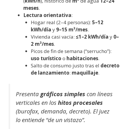
(
kWh/h
), histórico de
m³
de agua
12–24
meses
.
Lectura orientativa
:
Hogar real (2–4 personas):
5–12
kWh/día
y
9–15 m³/mes
.
Vivienda casi vacía:
≤1–2 kWh/día
y
0–
2 m³/mes
.
Picos de fin de semana (“serrucho”):
uso turístico
o
habitaciones
.
Salto de consumo justo tras el
decreto
de lanzamiento
:
maquillaje
.
Presenta
gráficos simples
con líneas
verticales en los
hitos procesales
(burofax, demanda, decreto). El juez
lo entiende “de un vistazo”.