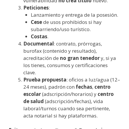
vulnerabilidad
no crea título
nuevo.
Peticiones
:
Lanzamiento y entrega de la posesión.
Cese
de usos prohibidos si hay
subarriendo/uso turístico.
Costas
.
Documental
: contrato, prórrogas,
burofax (contenido y resultado),
acreditación de
no gran tenedor
y, si ya
los tienes, consumos y certificaciones
clave.
Prueba propuesta
: oficios a luz/agua (12–
24 meses), padrón con
fechas
,
centro
escolar
(adscripción/horarios) y
centro
de salud
(adscripción/fechas), vida
laboral/turnos cuando sea pertinente,
acta notarial si hay plataformas.