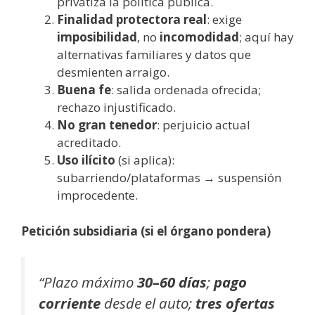
privatiza la política pública.
Finalidad protectora real
: exige
imposibilidad
, no
incomodidad
; aquí hay
alternativas familiares y datos que
desmienten arraigo.
Buena fe
: salida ordenada ofrecida;
rechazo injustificado.
No gran tenedor
: perjuicio actual
acreditado.
Uso ilícito
(si aplica):
subarriendo/plataformas → suspensión
improcedente.
Petición subsidiaria (si el órgano pondera)
“Plazo máximo
30–60 días
;
pago
corriente
desde el auto;
tres ofertas