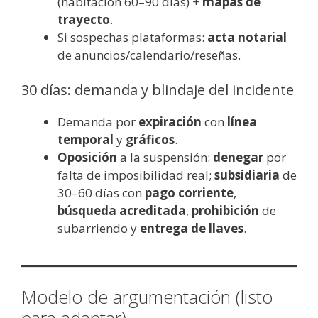
(habitación 60–90 días) +
mapas de
trayecto
.
Si sospechas plataformas:
acta notarial
de anuncios/calendario/reseñas.
30 días: demanda y blindaje del incidente
Demanda por
expiración
con
línea
temporal
y
gráficos
.
Oposición
a la suspensión:
denegar
por
falta de imposibilidad real;
subsidiaria
de
30–60 días con
pago corriente
,
búsqueda acreditada
,
prohibición
de
subarriendo y
entrega de llaves
.
Modelo de argumentación (listo
para adaptar)