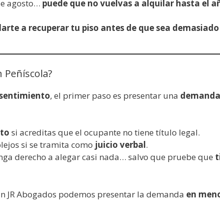
 de agosto…
puede que no vuelvas a alquilar hasta el a
arte a recuperar tu piso antes de que sea demasiado
n Peñíscola?
nsentimiento
, el primer paso es presentar una
demanda 
ato
si acreditas que el ocupante no tiene título legal.
lejos si se tramita como
juicio verbal
.
enga derecho a alegar casi nada… salvo que pruebe que
t
 En JR Abogados podemos presentar la demanda
en meno