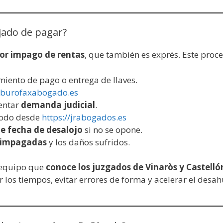
ejado de pagar?
or impago de rentas
, que también es exprés. Este proc
miento de pago o entrega de llaves.
//burofaxabogado.es
sentar
demanda judicial
.
todo desde
https://jrabogados.es
e fecha de desalojo
si no se opone.
s impagadas
y los daños sufridos.
 equipo que
conoce los juzgados de Vinaròs y Castelló
r los tiempos, evitar errores de forma y acelerar el desah