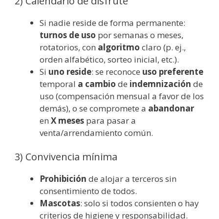
2) Calendario de disfrute
Si nadie reside de forma permanente:
turnos de uso
por semanas o meses,
rotatorios, con
algoritmo
claro (p. ej.,
orden alfabético, sorteo inicial, etc.).
Si
uno reside
: se reconoce
uso preferente
temporal
a cambio
de
indemnización
de
uso (compensación mensual a favor de los
demás), o se compromete a
abandonar
en
X meses
para pasar a
venta/arrendamiento común.
3) Convivencia mínima
Prohibición
de alojar a terceros sin
consentimiento de todos.
Mascotas
: solo si todos consienten o hay
criterios de higiene y responsabilidad.