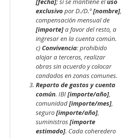
[fecha]
; si se mantiene el
uso
exclusivo
por D./D.ª
[nombre]
,
compensación mensual de
[importe]
a favor del resto, a
ingresar en la cuenta común.
c)
Convivencia
: prohibido
alojar a terceros, realizar
obras sin acuerdo y colocar
candados en zonas comunes.
Reparto de gastos y cuenta
común
. IBI
[importe/año]
,
comunidad
[importe/mes]
,
seguro
[importe/año]
,
suministros
[importe
estimado]
. Cada coheredero