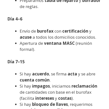
Preparamos
tabla de reparto
y
borrador
de reglas.
Día 4–6
Envío de
burofax
con
certificación
y
acuse
a todos los domicilios conocidos.
Apertura de
ventana MASC
(reunión
formal).
Día 7–15
Si hay
acuerdo
, se firma
acta
y se abre
cuenta común
.
Si hay
impagos
, iniciamos
reclamación
de cantidades con base en el burofax
(facilita
intereses
y
costas
).
Si hay
bloqueo de llaves
, requerimos