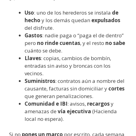
Uso
: uno de los herederos se instala
de
hecho
y los demás quedan
expulsados
del disfrute.
Gastos
: nadie paga o “paga el de dentro”
pero
no rinde cuentas
, y el resto
no sabe
cuánto se debe.
Llaves
: copias, cambios de bombín,
entradas sin aviso y broncas con los
vecinos.
Suministros
: contratos aún a nombre del
causante, facturas sin domiciliar y
cortes
que generan penalizaciones.
Comunidad e IBI
: avisos,
recargos
y
amenazas de
vía ejecutiva
(Hacienda
local no espera).
Si no
pones un marco
por escrito, cada semana