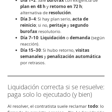
Día 1–2
: Sale
burofax
con exigencia de
plan en 48 h
y
retorno en 72 h
;
alternativa de
resolución
.
Día 3–4
: Si hay plan serio,
acta de
reinicio
; si no,
peritaje
y
segundo
burofax
resolutorio.
Día 7–10
:
Liquidación
o
demanda
(según
reacción).
Día 15–30
: Si hubo retorno,
visitas
semanales
y
penalización automática
por retrasos.
Liquidación correcta si se resuelve:
paga solo lo ejecutado (y bien)
Al resolver, el contratista suele reclamar
todo
: lo