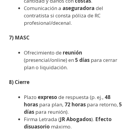
cantidad y daños con
costas
.
Comunicación a
aseguradora
del
contratista si consta póliza de RC
profesional/decenal.
7) MASC
Ofrecimiento de
reunión
(presencial/online) en
5 días
para cerrar
plan o liquidación.
8) Cierre
Plazo
expreso
de respuesta (p. ej.,
48
horas
para plan,
72 horas
para retorno,
5
días
para reunión).
Firma Letrada (
JR Abogados
).
Efecto
disuasorio
máximo.