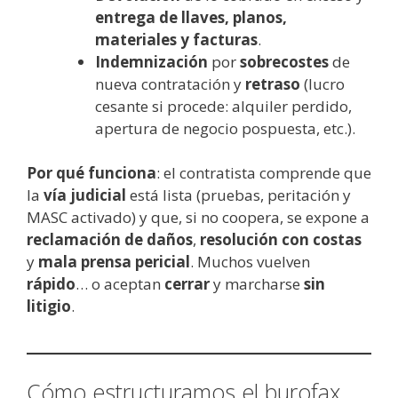
entrega de llaves, planos,
materiales y facturas
.
Indemnización
por
sobrecostes
de
nueva contratación y
retraso
(lucro
cesante si procede: alquiler perdido,
apertura de negocio pospuesta, etc.).
Por qué funciona
: el contratista comprende que
la
vía judicial
está lista (pruebas, peritación y
MASC activado) y que, si no coopera, se expone a
reclamación de daños
,
resolución con costas
y
mala prensa pericial
. Muchos vuelven
rápido
… o aceptan
cerrar
y marcharse
sin
litigio
.
Cómo estructuramos el burofax