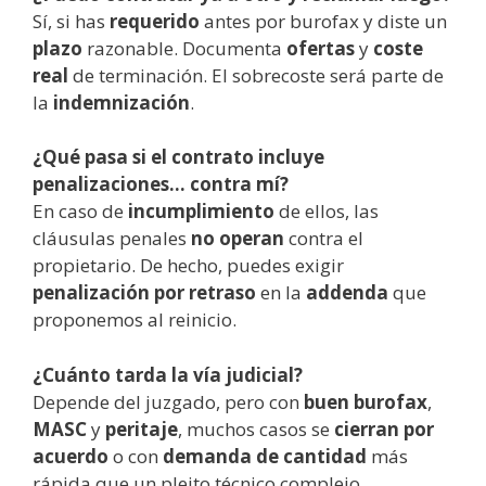
Sí, si has
requerido
antes por burofax y diste un
plazo
razonable. Documenta
ofertas
y
coste
real
de terminación. El sobrecoste será parte de
la
indemnización
.
¿Qué pasa si el contrato incluye
penalizaciones… contra mí?
En caso de
incumplimiento
de ellos, las
cláusulas penales
no operan
contra el
propietario. De hecho, puedes exigir
penalización por retraso
en la
addenda
que
proponemos al reinicio.
¿Cuánto tarda la vía judicial?
Depende del juzgado, pero con
buen burofax
,
MASC
y
peritaje
, muchos casos se
cierran por
acuerdo
o con
demanda de cantidad
más
rápida que un pleito técnico complejo.