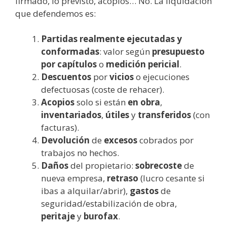
firmado, lo previsto, acopios… No. La liquidación
que defendemos es:
Partidas realmente ejecutadas y
conformadas
: valor según
presupuesto
por capítulos
o
medición pericial
.
Descuentos
por
vicios
o ejecuciones
defectuosas (coste de rehacer).
Acopios
solo si están
en obra
,
inventariados
,
útiles
y
transferidos
(con
facturas).
Devolución
de
excesos
cobrados por
trabajos no hechos.
Daños
del propietario:
sobrecoste
de
nueva empresa,
retraso
(lucro cesante si
ibas a alquilar/abrir),
gastos
de
seguridad/estabilización de obra,
peritaje
y
burofax
.