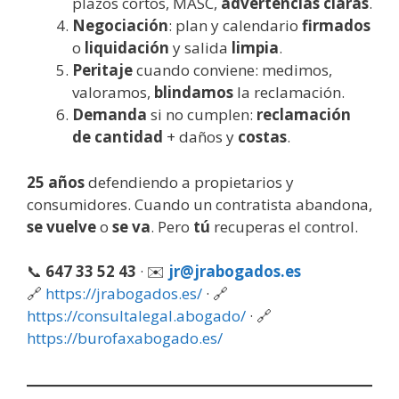
plazos cortos, MASC,
advertencias claras
.
Negociación
: plan y calendario
firmados
o
liquidación
y salida
limpia
.
Peritaje
cuando conviene: medimos,
valoramos,
blindamos
la reclamación.
Demanda
si no cumplen:
reclamación
de cantidad
+ daños y
costas
.
25 años
defendiendo a propietarios y
consumidores. Cuando un contratista abandona,
se vuelve
o
se va
. Pero
tú
recuperas el control.
📞
647 33 52 43
· ✉️
jr@jrabogados.es
🔗
https://jrabogados.es/
· 🔗
https://consultalegal.abogado/
· 🔗
https://burofaxabogado.es/