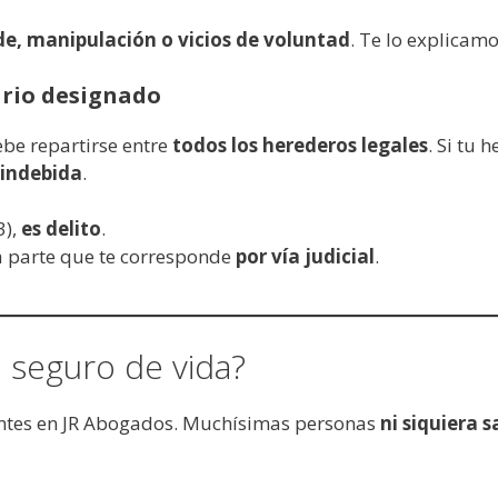
de, manipulación o vicios de voluntad
. Te lo explicam
ario designado
debe repartirse entre
todos los herederos legales
. Si tu
 indebida
.
3),
es delito
.
a parte que te corresponde
por vía judicial
.
 seguro de vida?
entes en JR Abogados. Muchísimas personas
ni siquiera 