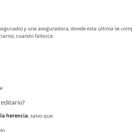
asegurado) y una aseguradora, donde esta última se co
iario), cuando fallezca.
ca
editario?
 la herencia
, salvo que:
ado