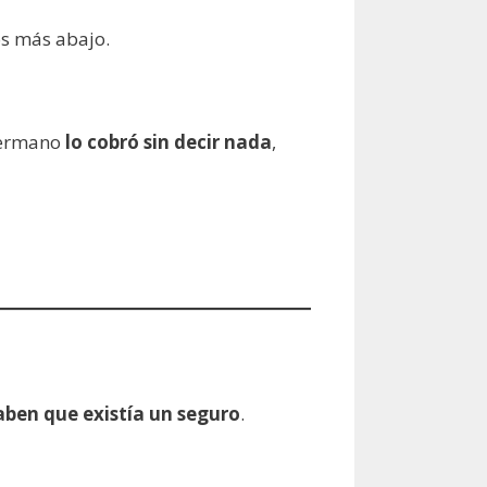
os más abajo.
 hermano
lo cobró sin decir nada
,
saben que existía un seguro
.