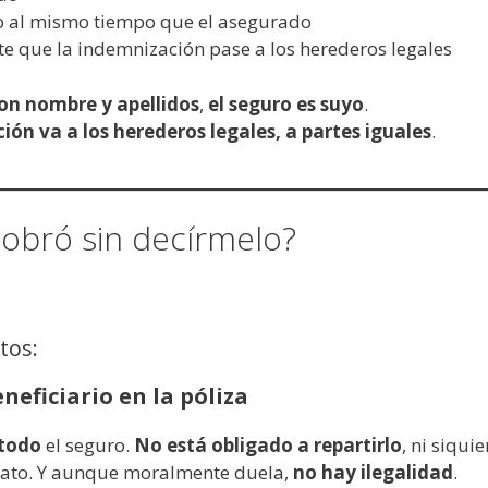
s o al mismo tiempo que el asegurado
 que la indemnización pase a los herederos legales
on nombre y apellidos
,
el seguro es suyo
.
ción va a los herederos legales, a partes iguales
.
cobró sin decírmelo?
tos:
neficiario en la póliza
todo
el seguro.
No está obligado a repartirlo
, ni siqui
rato. Y aunque moralmente duela,
no hay ilegalidad
.